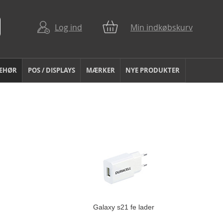
Log ind
Min indkøbskurv
BEHØR
POS / DISPLAYS
MÆRKER
NYE PRODUKTER
Galaxy s21 fe lader