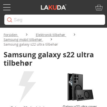
Min in
Forsiden
Elektronik tilbehør
Samsung mobil tilbehør
Samsung galaxy s22 ultra tilbehør
Samsung galaxy s22 ultra
tilbehør
Galaxy s22 ultra cover