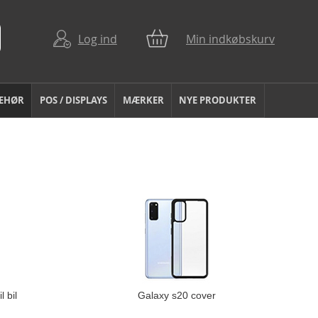
Log ind
Min indkøbskurv
BEHØR
POS / DISPLAYS
MÆRKER
NYE PRODUKTER
 bil
Galaxy s20 cover