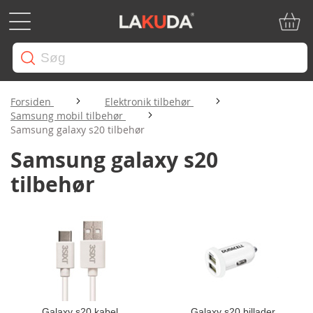
Min in
Forsiden
Elektronik tilbehør
Samsung mobil tilbehør
Samsung galaxy s20 tilbehør
Samsung galaxy s20
tilbehør
Galaxy s20 kabel
Galaxy s20 billader