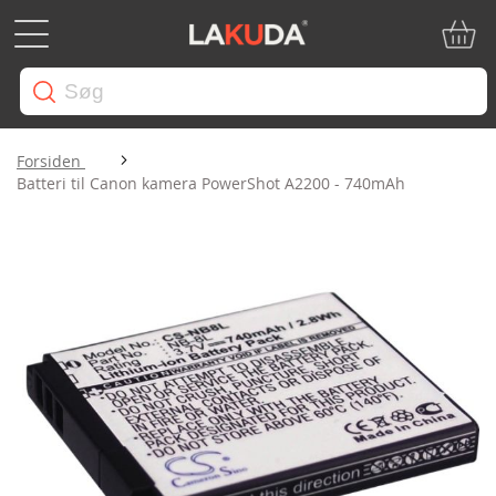
Min in
Forsiden
Batteri til Canon kamera PowerShot A2200 - 740mAh
Gå
til
slutningen
af
billedgalleriet