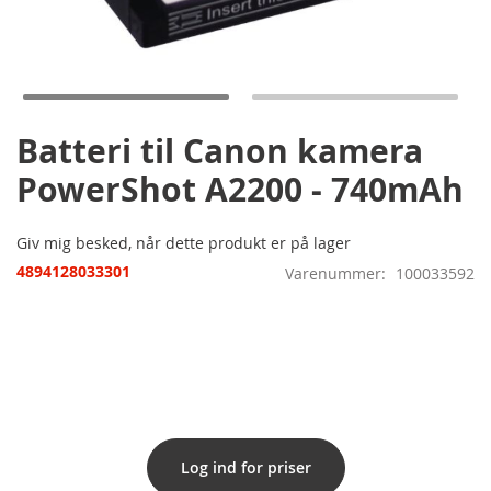
Gå
til
starten
af
billedgalleriet
Batteri til Canon kamera
PowerShot A2200 - 740mAh
Giv mig besked, når dette produkt er på lager
4894128033301
Varenummer
100033592
Log ind for priser