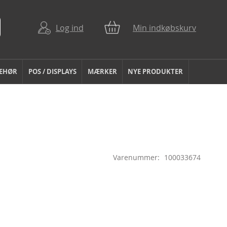
Log ind
Min indkøbskurv
BEHØR
POS / DISPLAYS
MÆRKER
NYE PRODUKTER
Varenummer
100033674