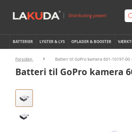
BATTERIER
LYGTER & LYS
OPLADER & BOOSTER
VÆRKTØ
Forsiden
Batteri til GoPro kamera 601-10197-00
Batteri til GoPro kamera 
Gå
til
slutningen
af
billedgalleriet