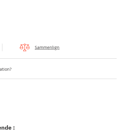
Sammenlign
ation?
ende :