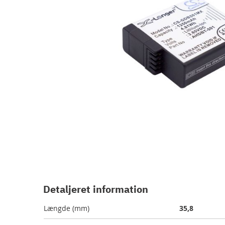
Gå
til
starten
Detaljeret information
af
billedgalleriet
Længde (mm)
35,8