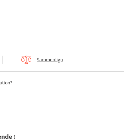
Sammenlign
ation?
ende :