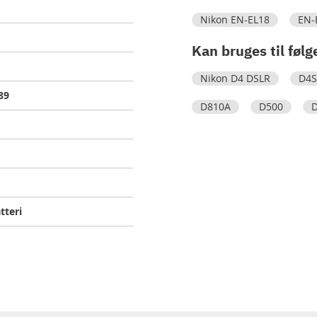
Nikon EN-EL18
EN-
Kan bruges til følg
Nikon D4 DSLR
D4S
89
D810A
D500
tteri