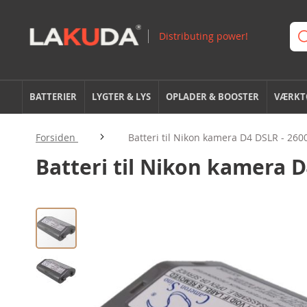
BATTERIER
LYGTER & LYS
OPLADER & BOOSTER
VÆRKTØ
Forsiden
Batteri til Nikon kamera D4 DSLR - 26
Batteri til Nikon kamera 
Gå
til
slutningen
af
billedgalleriet