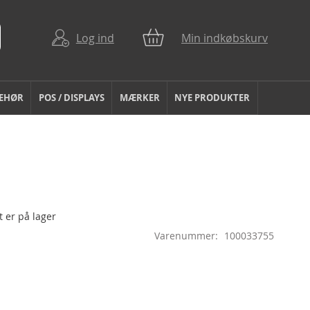
Log ind
Min indkøbskurv
BEHØR
POS / DISPLAYS
MÆRKER
NYE PRODUKTER
 er på lager
Varenummer
100033755