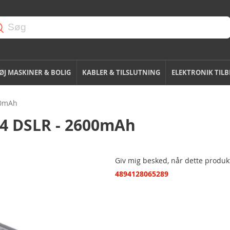
J MASKINER & BOLIG
KABLER & TILSLUTNING
ELEKTRONIK TIL
00mAh
D4 DSLR - 2600mAh
Giv mig besked, når dette produkt
4894128065289