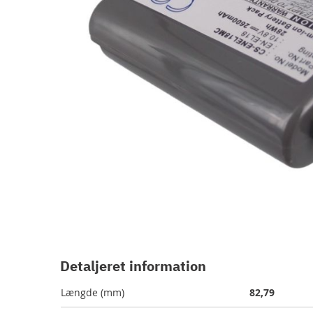
Gå
til
starten
Detaljeret information
af
billedgalleriet
Længde (mm)
82,79