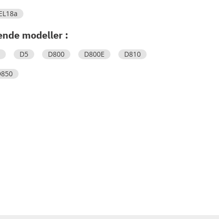
EL18a
ende modeller :
D5
D800
D800E
D810
D850