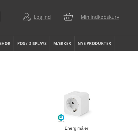
Log ind
Min indkøbskurv
BEHØR
POS / DISPLAYS
MÆRKER
NYE PRODUKTER
Energimåler