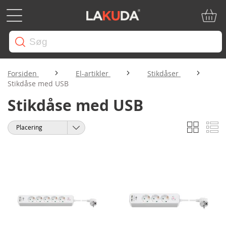
Min in
Forsiden
El-artikler
Stikdåser
Stikdåse med USB
Stikdåse med USB
Gitter
Li
Vis
Sorter
som
efter