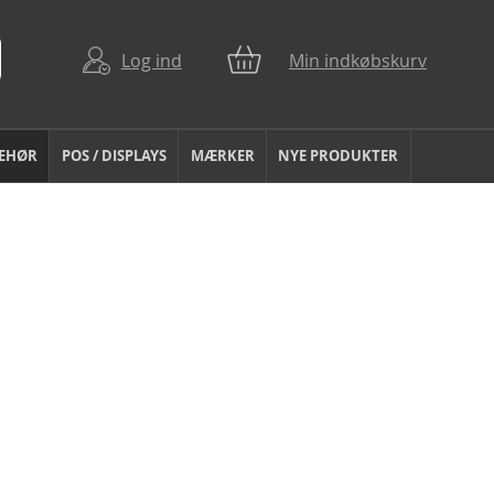
Log ind
Min indkøbskurv
BEHØR
POS / DISPLAYS
MÆRKER
NYE PRODUKTER