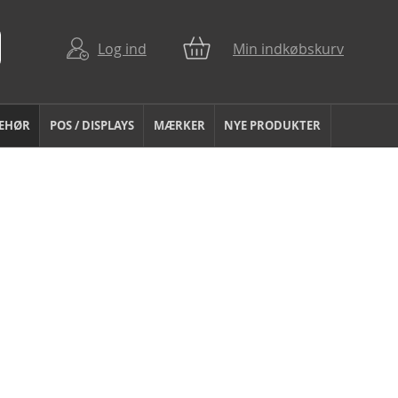
Log ind
Min indkøbskurv
BEHØR
POS / DISPLAYS
MÆRKER
NYE PRODUKTER