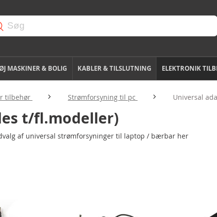
J MASKINER & BOLIG
KABLER & TILSLUTNING
ELEKTRONIK TIL
 tilbehør
Strømforsyning til pc
Universal ada
es t/fl.modeller)
dvalg af universal strømforsyninger til laptop / bærbar her