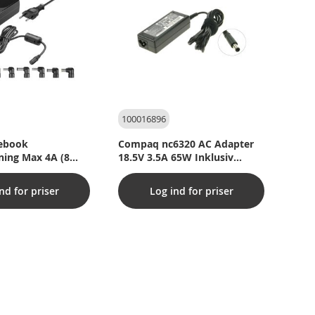
100016896
ebook
Compaq nc6320 AC Adapter
ning Max 4A (8
18.5V 3.5A 65W Inklusiv
strømkabel
nd for priser
Log ind for priser