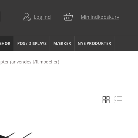
Log ind
Min indkøbskurv
BEHØR
POS / DISPLAYS
MÆRKER
NYE PRODUKTER
pter (anvendes t/fl.modeller)
Gitter
Liste
Vis
som