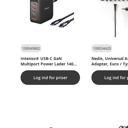
100049882
100034420
Intenso® USB-C GaN
Nedis, Universal 
Multiport Power Lader 140W
Adapter, Euro / Ty
+ USB-C kabel
7/16), 24 W, Univer
Log ind for priser
Log ind for 