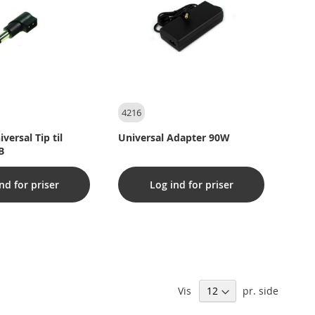
4216
versal Tip til
Universal Adapter 90W
B
nd for priser
Log ind for priser
Vis
pr. side