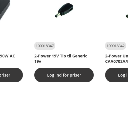
100018347
100018342
A 90W AC
2-Power 19V Tip til Generic
2-Power Uni
19v
CAA0702A/
priser
Log ind for priser
Log i