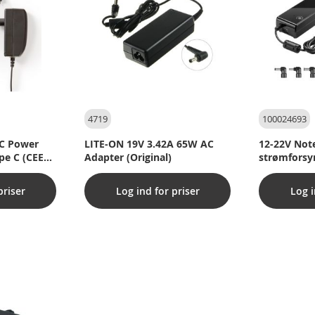
4719
100024693
AC Power
LITE-ON 19V 3.42A 65W AC
12-22V Not
pe C (CEE
Adapter (Original)
strømforsy
sal, Sort
stik)
priser
Log ind for priser
Log i