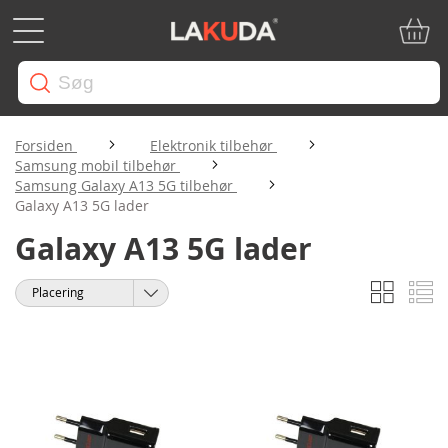
Min in
Forsiden
Elektronik tilbehør
Samsung mobil tilbehør
Samsung Galaxy A13 5G tilbehør
Galaxy A13 5G lader
Galaxy A13 5G lader
Gitter
Li
Vis
Sorter
som
efter