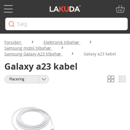
Min in
Forsiden
Elektronik tilbehør
Samsung mobil tilbehør
Samsung Galaxy A23 tilbehør
Galaxy a23 kabel
Galaxy a23 kabel
Gitter
Li
Vis
Sorter
som
efter