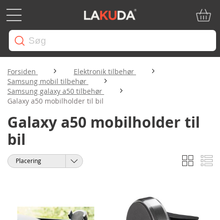
Min in
Forsiden
Elektronik tilbehør
Samsung mobil tilbehør
Samsung galaxy a50 tilbehør
Galaxy a50 mobilholder til bil
Galaxy a50 mobilholder til
bil
Gitter
Li
Vis
Sorter
som
efter