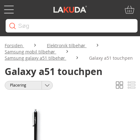
Min in
Forsiden
Elektronik tilbehør
Samsung mobil tilbehør
Samsung galaxy a51 tilbehør
Galaxy a51 touchpen
Galaxy a51 touchpen
Gitter
Li
Vis
Sorter
som
efter