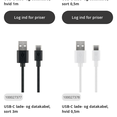
hvid 1m
sort 0,5m
Log ind for priser
Log ind for priser
100027377
100027378
USB-C lade- og datakabel,
USB-C lade- og datakabel,
sort 3m
hvid 0,5m