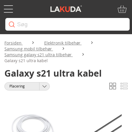
Min in
Forsiden
Elektronik tilbehør
Samsung mobil tilbehør
Samsung galaxy s21 ultra tilbehør
Galaxy s21 ultra kabel
Galaxy s21 ultra kabel
Gitter
Li
Vis
Sorter
som
efter