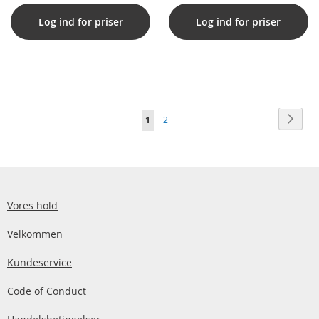
Log ind for priser
Log ind for priser
Side
Side
Vider
Du
Side
1
2
læser
i
øjeblikket
side
Vores hold
Velkommen
Kundeservice
Code of Conduct