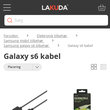
Min in
Forsiden
Elektronik tilbehør
Samsung mobil tilbehør
Samsung galaxy s6 tilbehør
Galaxy s6 kabel
Galaxy s6 kabel
Gitter
Li
Vis
Sorter
som
efter