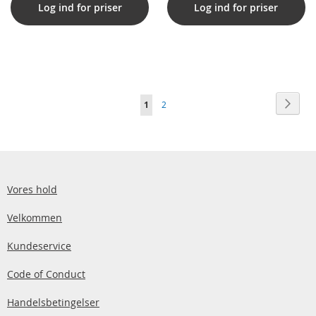
Log ind for priser
Log ind for priser
Side
Side
Vider
Du
Side
1
2
læser
i
øjeblikket
side
Vores hold
Velkommen
Kundeservice
Code of Conduct
Handelsbetingelser