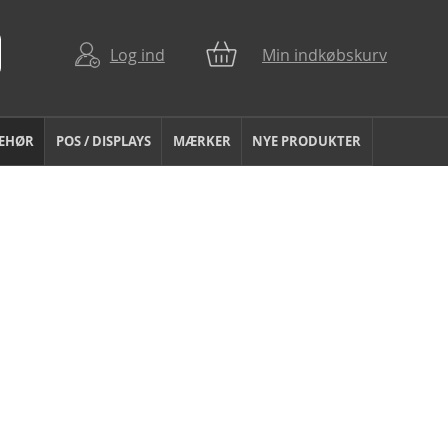
Log ind
Min indkøbskurv
BEHØR
POS / DISPLAYS
MÆRKER
NYE PRODUKTER