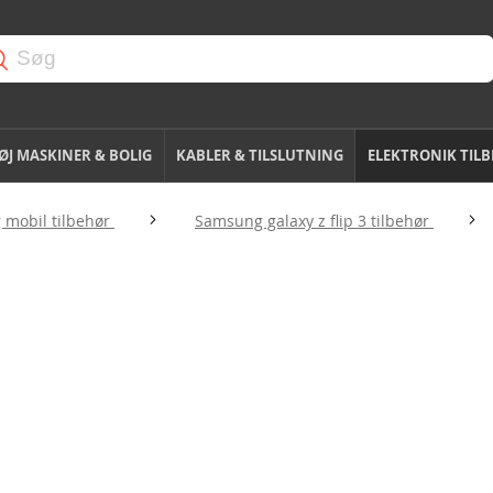
J MASKINER & BOLIG
KABLER & TILSLUTNING
ELEKTRONIK TIL
mobil tilbehør
Samsung galaxy z flip 3 tilbehør