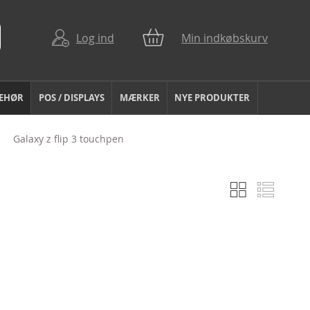
Log ind
Min indkøbskurv
BEHØR
POS / DISPLAYS
MÆRKER
NYE PRODUKTER
Galaxy z flip 3 touchpen
Gitter
Liste
Vis
som