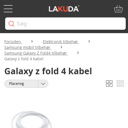
Min in
Forsiden
Elektronik tilbehør
Samsung mobil tilbehør
Samsung Galaxy Z Fold4 tilbehør
Galaxy z fold 4 kabel
Galaxy z fold 4 kabel
Gitter
Li
Vis
Sorter
som
efter