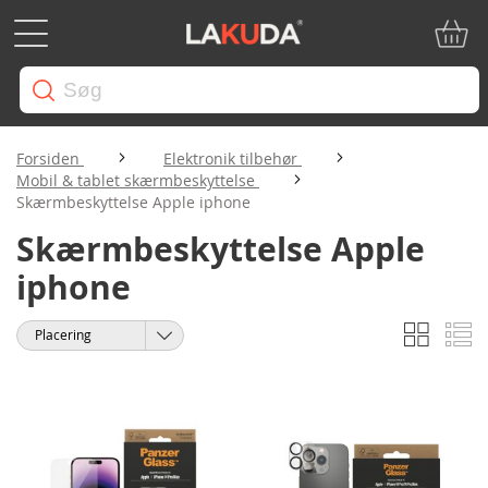
Min in
Forsiden
Elektronik tilbehør
Mobil & tablet skærmbeskyttelse
Skærmbeskyttelse Apple iphone
Skærmbeskyttelse Apple
iphone
Gitter
Li
Vis
Sorter
som
efter