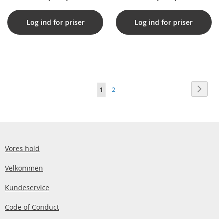
Friendly, Sort
Log ind for priser
Log ind for priser
Side
Side
Vider
Du
Side
1
2
læser
i
øjeblikket
side
Vores hold
Velkommen
Kundeservice
Code of Conduct