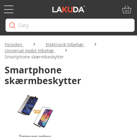
Min in
Forsiden
Elektronik tilbehør
Universal mobil tilbehør
Smartphone skærmbeskytter
Smartphone
skærmbeskytter
Samsung galaxy