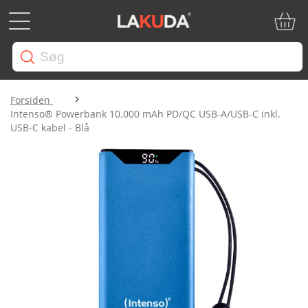
Min in
Forsiden
Intenso® Powerbank 10.000 mAh PD/QC USB-A/USB-C inkl.
USB-C kabel - Blå
Gå
til
slutningen
af
billedgalleriet