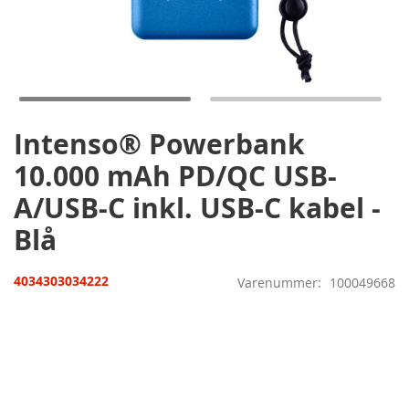
Gå
til
starten
af
billedgalleriet
Intenso® Powerbank
10.000 mAh PD/QC USB-
A/USB-C inkl. USB-C kabel -
Blå
4034303034222
Varenummer
100049668