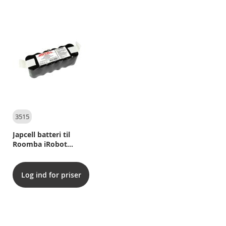
3515
Japcell batteri til
Roomba iRobot
500/600/700/800
serierne - 3000 mAh
Log ind for priser