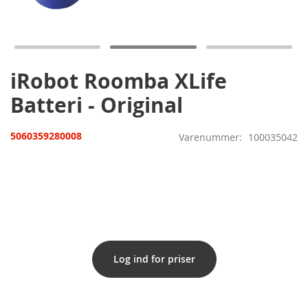
til
starten
af
billedgalleriet
iRobot Roomba XLife
Batteri - Original
5060359280008
Varenummer
100035042
Log ind for priser