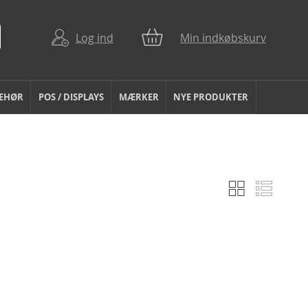
Log ind
Min indkøbskurv
BEHØR
POS / DISPLAYS
MÆRKER
NYE PRODUKTER
Gitter
Liste
Vis
som