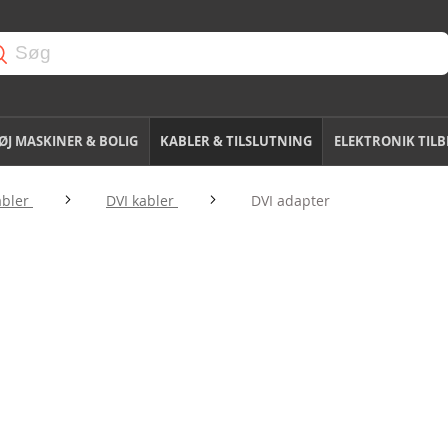
J MASKINER & BOLIG
KABLER & TILSLUTNING
ELEKTRONIK TIL
abler
DVI kabler
DVI adapter