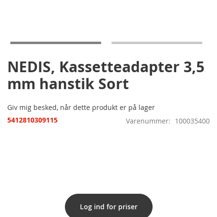
Gå
til
starten
af
billedgalleriet
NEDIS, Kassetteadapter 3,5
mm hanstik Sort
Giv mig besked, når dette produkt er på lager
5412810309115
Varenummer
100035400
Log ind for priser