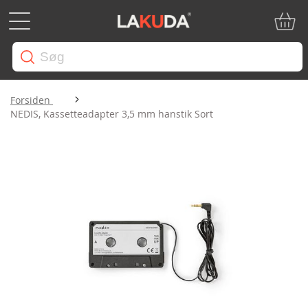
Min in
Forsiden
NEDIS, Kassetteadapter 3,5 mm hanstik Sort
Gå
til
slutningen
af
billedgalleriet