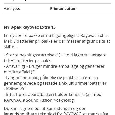
Primær batteri
NY 8-pak Rayovac Extra 13
En ny større pakke er nu tilgængelig fra Rayovac Extra.
Med 8 batterier pr. pakke er der masser af grunde til at
skifte...
- Større pakningsstørrelse (1) - Hold lageret i længere
tid; +2 batterier pr. pakke
- Ansvarligt - Bruger mindre emballage og genererer
mindre affald (2)
- Langtidsholdbar, pålidelig og praktisk strøm fra
gennemprøvede og testede zink-luft primærbatterier
- Kviksølvfri
- Intet høreapparatbatteri holder længere (3), med
RAYOVAC® Sound Fusion™-teknologi
Du kan regne med, at konsistensen og den
langtidsholdbare teknologi fra RAYOVAC, et mærke fra