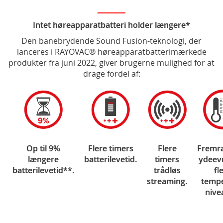
________
Intet høreapparatbatteri holder længere*
Den banebrydende Sound Fusion-teknologi, der
lanceres i RAYOVAC® høreapparatbatterimærkede
produkter fra juni 2022, giver brugerne mulighed for at
drage fordel af:
Op til 9%
Flere timers
Flere
Fremr
længere
batterilevetid.
timers
ydeev
batterilevetid**.
trådløs
fl
streaming.
tempe
nive