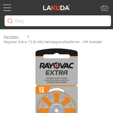
Min in
Forsiden
Rayovac Extra 13 (8 stk) høreapparatbatterier - 0% kviksølv
Gå
til
slutningen
af
billedgalleriet