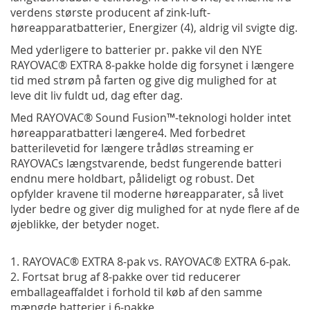
verdens største producent af zink-luft-
høreapparatbatterier, Energizer (4), aldrig vil svigte dig.
Med yderligere to batterier pr. pakke vil den NYE
RAYOVAC® EXTRA 8-pakke holde dig forsynet i længere
tid med strøm på farten og give dig mulighed for at
leve dit liv fuldt ud, dag efter dag.
Med RAYOVAC® Sound Fusion™-teknologi holder intet
høreapparatbatteri længere4. Med forbedret
batterilevetid for længere trådløs streaming er
RAYOVACs længstvarende, bedst fungerende batteri
endnu mere holdbart, pålideligt og robust. Det
opfylder kravene til moderne høreapparater, så livet
lyder bedre og giver dig mulighed for at nyde flere af de
øjeblikke, der betyder noget.
1. RAYOVAC® EXTRA 8-pak vs. RAYOVAC® EXTRA 6-pak.
2. Fortsat brug af 8-pakke over tid reducerer
emballageaffaldet i forhold til køb af den samme
mængde batterier i 6-pakke