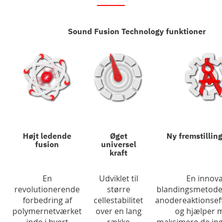
________
Sound Fusion Technology funktioner
Højt ledende
Øget
Ny fremstillin
fusion
universel
kraft
En
Udviklet til
En innova
revolutionerende
større
blandingsmetode
forbedring af
cellestabilitet
anodereaktionseff
polymernetværket
over en lang
og hjælper 