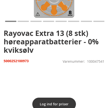
Gå
til
starten
af
billedgalleriet
Rayovac Extra 13 (8 stk)
høreapparatbatterier - 0%
kviksølv
5000252100973
Varenummer
100047541
Log ind for priser