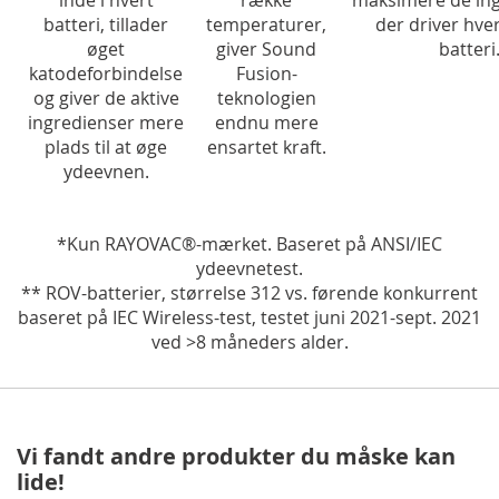
inde i hvert
række
maksimere de ing
batteri, tillader
temperaturer,
der driver hver
øget
giver Sound
batteri
katodeforbindelse
Fusion-
og giver de aktive
teknologien
ingredienser mere
endnu mere
plads til at øge
ensartet kraft.
ydeevnen.
*Kun RAYOVAC®-mærket. Baseret på ANSI/IEC
ydeevnetest.
** ROV-batterier, størrelse 312 vs. førende konkurrent
baseret på IEC Wireless-test, testet juni 2021-sept. 2021
ved >8 måneders alder.
Vi fandt andre produkter du måske kan
lide!