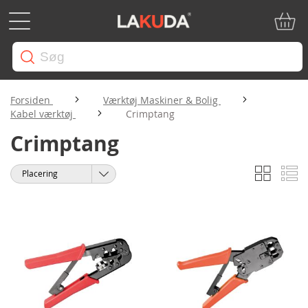
Min in
Forsiden
Værktøj Maskiner & Bolig
Kabel værktøj
Crimptang
Crimptang
Gitter
Li
Vis
Sorter
som
efter