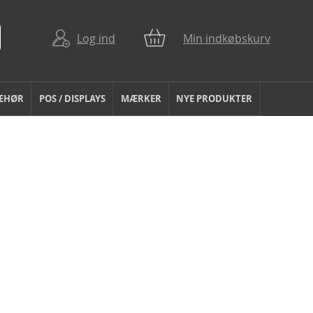
Log ind
Min indkøbskurv
BEHØR
POS / DISPLAYS
MÆRKER
NYE PRODUKTER