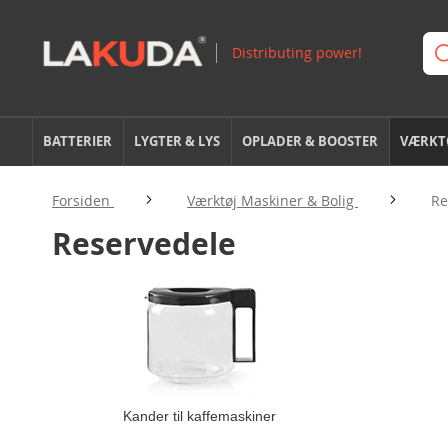
BATTERIER
LYGTER & LYS
OPLADER & BOOSTER
VÆRKTØ
Forsiden
Værktøj Maskiner & Bolig
Re
Reservedele
Kander til kaffemaskiner