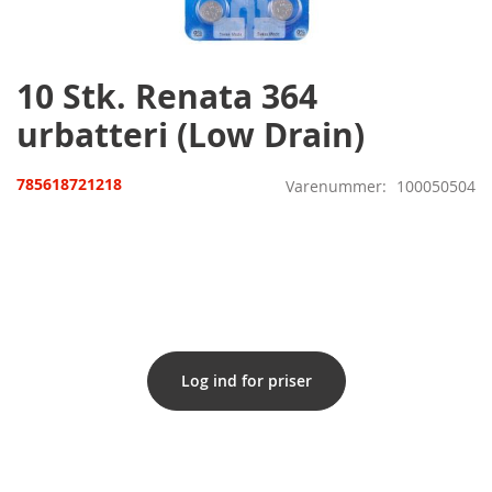
til
starten
af
billedgalleriet
10 Stk. Renata 364
urbatteri (Low Drain)
785618721218
Varenummer
100050504
Log ind for priser