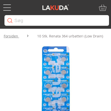
Min in
Forsiden
10 Stk. Renata 364 urbatteri (Low Drain)
Gå
til
slutningen
af
billedgalleriet
Gå