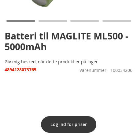
til
starten
af
billedgalleriet
Batteri til MAGLITE ML500 -
5000mAh
Giv mig besked, når dette produkt er på lager
4894128073765
Varenummer
100034206
Log ind for priser