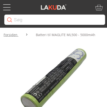
Min in
Forsiden
Batteri til MAGLITE ML500 - 5000mAh
Gå
til
slutningen
af
billedgalleriet
Gå