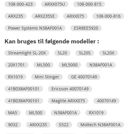
108-000-423
ARXX075U
108-000-815
ARX235
ARX235SE
ARXX075
108-000-816
Power Systems N38AF001A
ESR8EE5920
Kan bruges til følgende modeller :
Streamlight SL-20X
SL20
SL20S
SL20X
20X1701
ML500
ML5000
N38AF001A
RX1019
Mini Stinger
GE 40070149
41B038AF00101
Ericsson 40070149
41B038AF00101
Maglite ARXX075
40070149
MA5
ML500
N38AF001A
RX1019
9032
ARXX235
S522
Moltech N38AF001A