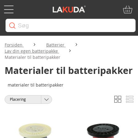
Min in
Forsiden
Batterier
Lav din egen batteripakke
Materialer til batteripakker
Materialer til batteripakker
materialer til batteripakker
Gitter
Li
Vis
Sorter
som
efter