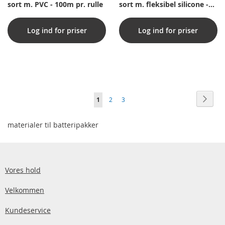
sort m. PVC - 100m pr. rulle
sort m. fleksibel silicone -
100m pr. rulle
Log ind for priser
Log ind for priser
Side
Side
Vider
Du
Side
Side
1
2
3
læser
materialer til batteripakker
i
øjeblikket
side
Vores hold
Velkommen
Kundeservice