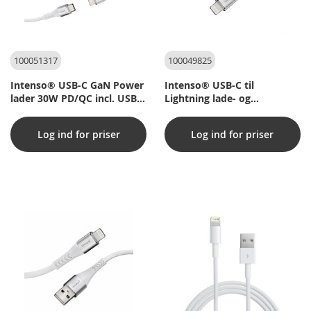
100051317
100049825
Intenso® USB-C GaN Power
Intenso® USB-C til
lader 30W PD/QC incl. USB-C
Lightning lade- og
til lightning kabel
datakabel, 27w/PD/MFI - 1,5
m
Log ind for priser
Log ind for priser