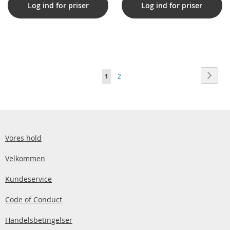
Log ind for priser
Log ind for priser
Side
Side
Vider
Du
Side
1
2
læser
i
øjeblikket
side
Vores hold
Velkommen
Kundeservice
Code of Conduct
Handelsbetingelser