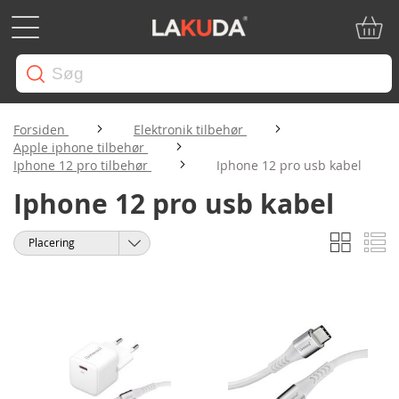
Min in
Forsiden
Elektronik tilbehør
Apple iphone tilbehør
Iphone 12 pro tilbehør
Iphone 12 pro usb kabel
Iphone 12 pro usb kabel
Gitter
Li
Vis
Sorter
som
efter