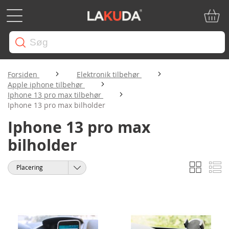
Min in
Forsiden
Elektronik tilbehør
Apple iphone tilbehør
Iphone 13 pro max tilbehør
Iphone 13 pro max bilholder
Iphone 13 pro max
bilholder
Gitter
Li
Vis
Sorter
som
efter