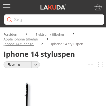
Min in
Forsiden
Elektronik tilbehør
Apple iphone tilbehør
Iphone 14 tilbehør
Iphone 14 styluspen
Iphone 14 styluspen
Gitter
Li
Vis
Sorter
som
efter