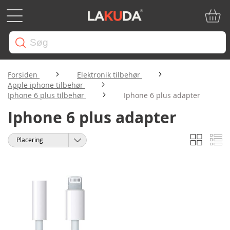
Min in
Forsiden
Elektronik tilbehør
Apple iphone tilbehør
Iphone 6 plus tilbehør
Iphone 6 plus adapter
Iphone 6 plus adapter
Gitter
Li
Vis
Sorter
som
efter