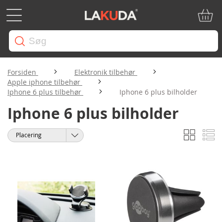
Min in
Forsiden
Elektronik tilbehør
Apple iphone tilbehør
Iphone 6 plus tilbehør
Iphone 6 plus bilholder
Iphone 6 plus bilholder
Gitter
Li
Vis
Sorter
som
efter