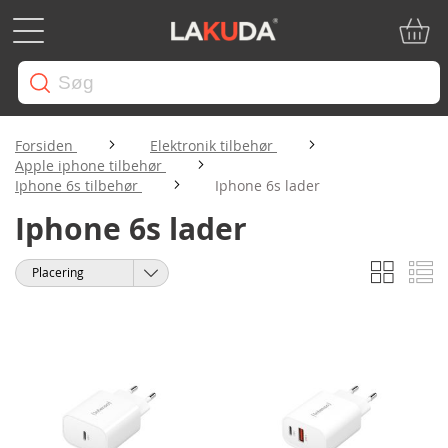
Min in
Forsiden
Elektronik tilbehør
Apple iphone tilbehør
Iphone 6s tilbehør
Iphone 6s lader
Iphone 6s lader
Gitter
Li
Vis
Sorter
som
efter