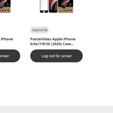
100034738
 iPhone
PanzerGlass Apple iPhone
6/6s/7/8/SE (2020) Case
Friendly, Sort
priser
Log ind for priser