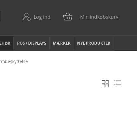
Log ind
Min indkøbskurv
BEHØR
POS / DISPLAYS
MÆRKER
NYE PRODUKTER
rmbeskyttelse
Gitter
Liste
Vis
som