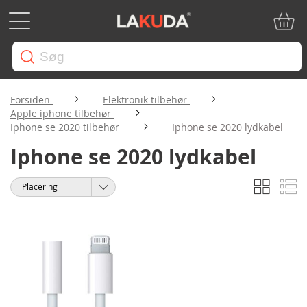
Min in
Forsiden
Elektronik tilbehør
Apple iphone tilbehør
Iphone se 2020 tilbehør
Iphone se 2020 lydkabel
Iphone se 2020 lydkabel
Gitter
Li
Vis
Sorter
som
efter