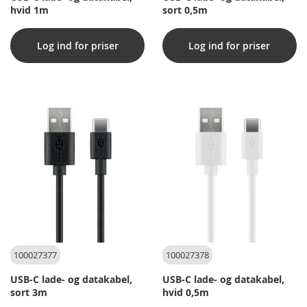
hvid 1m
sort 0,5m
Log ind for priser
Log ind for priser
100027377
100027378
USB-C lade- og datakabel,
USB-C lade- og datakabel,
sort 3m
hvid 0,5m