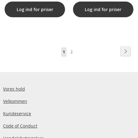
Log ind for priser
Log ind for priser
Side
Side
Vider
Du
Side
1
2
læser
i
øjeblikket
side
Vores hold
Velkommen
Kundeservice
Code of Conduct