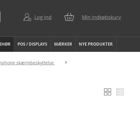
Log ind
Min indkøbskurv
BEHØR
POS / DISPLAYS
MÆRKER
NYE PRODUKTER
Iphone skærmbeskyttelse
Gitter
Liste
Vis
som