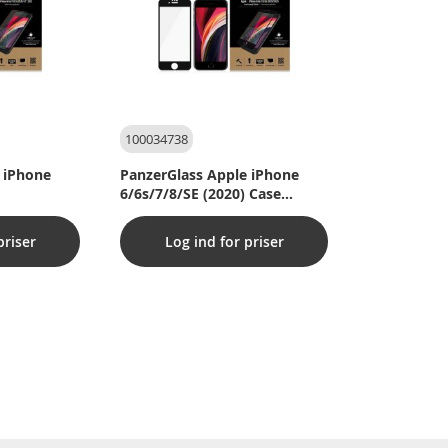
100034738
 iPhone
PanzerGlass Apple iPhone
6/6s/7/8/SE (2020) Case
Friendly, Sort
priser
Log ind for priser