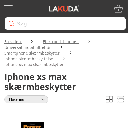
Min in
Forsiden
Elektronik tilbehør
Universal mobil tilbehør
Smartphone skærmbeskytter
Iphone skærmbeskyttelse
Iphone xs max skærmbeskytter
Iphone xs max
skærmbeskytter
Gitter
Li
Vis
Sorter
som
efter