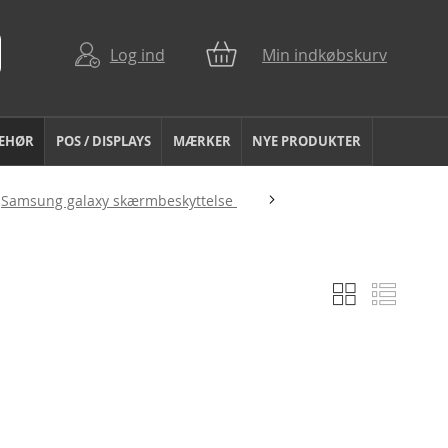
Log ind
Min indkøbskurv
BEHØR
POS / DISPLAYS
MÆRKER
NYE PRODUKTER
Samsung galaxy skærmbeskyttelse
Gitter
Liste
Vis
som