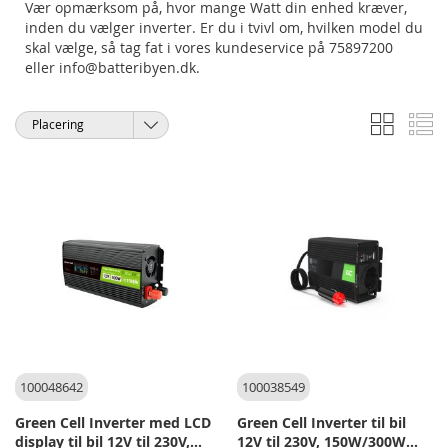
Vær opmærksom på, hvor mange Watt din enhed kræver,
inden du vælger inverter. Er du i tvivl om, hvilken model du
skal vælge, så tag fat i vores kundeservice på 75897200
eller info@batteribyen.dk.
Gitter
Li
Vis
Sorter
som
efter
100048642
100038549
Green Cell Inverter med LCD
Green Cell Inverter til bil
display til bil 12V til 230V,
12V til 230V, 150W/300W