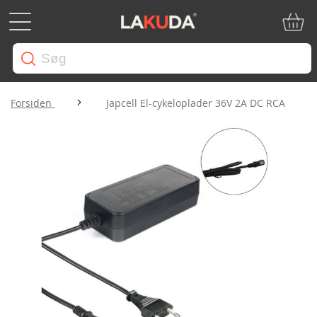
Min in
Forsiden
Japcell El-cykeloplader 36V 2A DC RCA
Gå
til
slutningen
af
billedgalleriet
Gå