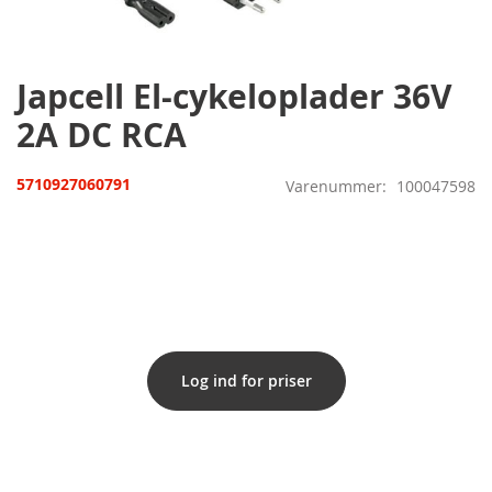
til
starten
af
billedgalleriet
Japcell El-cykeloplader 36V
2A DC RCA
5710927060791
Varenummer
100047598
Log ind for priser