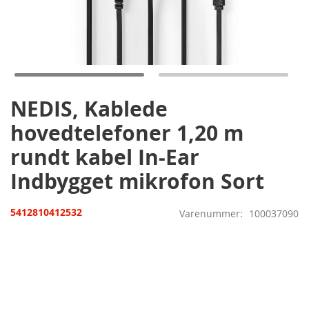
Gå
til
starten
af
billedgalleriet
NEDIS, Kablede
hovedtelefoner 1,20 m
rundt kabel In-Ear
Indbygget mikrofon Sort
5412810412532
Varenummer
100037090