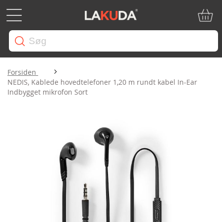
Min in
Forsiden
NEDIS, Kablede hovedtelefoner 1,20 m rundt kabel In-Ear
Indbygget mikrofon Sort
Gå
til
slutningen
af
billedgalleriet